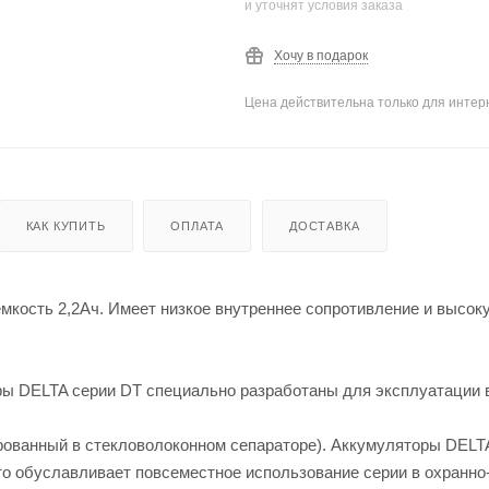
и уточнят условия заказа
Хочу в подарок
Цена действительна только для интерн
КАК КУПИТЬ
ОПЛАТА
ДОСТАВКА
емкость 2,2Ач. Имеет низкое внутреннее сопротивление и высок
ы DELTA серии DT специально разработаны для эксплуатации 
рованный в стекловолоконном сепараторе). Аккумуляторы DELT
то обуславливает повсеместное использование серии в охранн