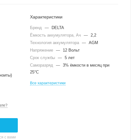
Характеристики
Бренд
—
DELTA
Ёмкость аккумулятора, Ач
—
2,2
Технология аккумулятора
—
AGM
Напряжение
—
12 Вольт
Срок службы
—
5 лет
Саморазряд
—
3% ёмкости в месяц при
25°С
нзиты)
Все характеристики
вле?
я с вами