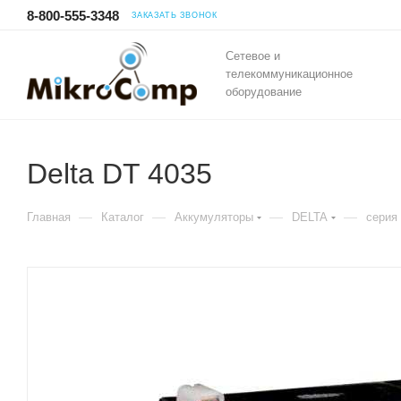
8-800-555-3348
ЗАКАЗАТЬ ЗВОНОК
Сетевое и
телекоммуникационное
оборудование
Delta DT 4035
—
—
—
—
Главная
Каталог
Аккумуляторы
DELTA
серия