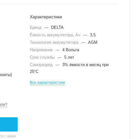
Характеристики
Бренд
—
DELTA
Ёмкость аккумулятора, Ач
—
3,5
Технология аккумулятора
—
AGM
Напряжение
—
4 Вольта
Срок службы
—
5 лет
Саморазряд
—
3% ёмкости в месяц при
25°С
нзиты)
Все характеристики
вле?
я с вами