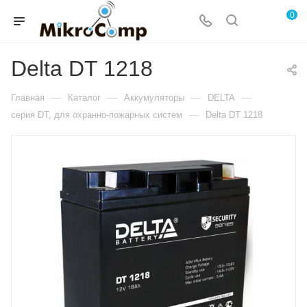
0
Delta DT 1218
—
—
—
—
Главная
Каталог
Аккумуляторы
DELTA
—
серия DT, для охранно-пожарных систем
Delta DT 1218