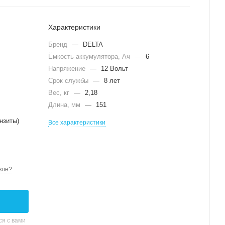
Характеристики
Бренд
—
DELTA
Ёмкость аккумулятора, Ач
—
6
Напряжение
—
12 Вольт
Срок службы
—
8 лет
Вес, кг
—
2,18
Длина, мм
—
151
нзиты)
Все характеристики
вле?
я с вами