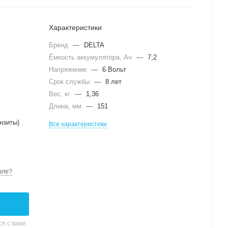
Характеристики
Бренд
—
DELTA
Ёмкость аккумулятора, Ач
—
7,2
Напряжение
—
6 Вольт
Срок службы
—
8 лет
Вес, кг
—
1,36
Длина, мм
—
151
нзиты)
Все характеристики
вле?
я с вами