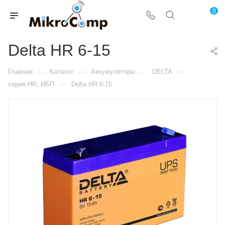
0
Delta HR 6-15
—
—
—
—
Главная
Каталог
Аккумуляторы
DELTA
—
серия HR, ИБП
Delta HR 6-15