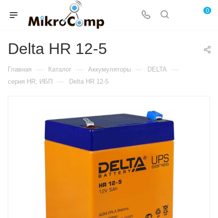
0
Delta HR 12-5
—
—
—
—
Главная
Каталог
Аккумуляторы
DELTA
—
серия HR, ИБП
Delta HR 12-5