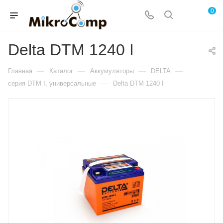
0
Delta DTM 1240 I
—
—
—
—
Главная
Каталог
Аккумуляторы
DELTA
—
серия DTM I, универсальные
Delta DTM 1240 I