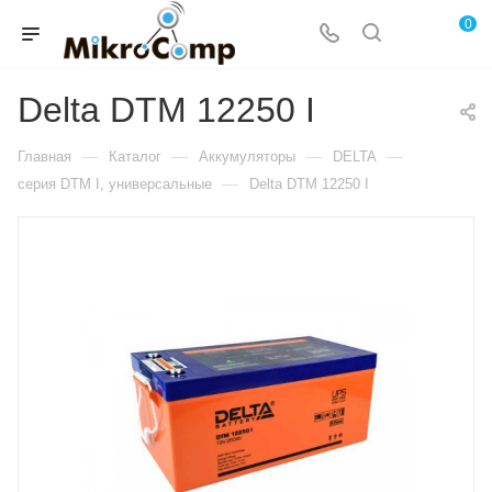
0
Delta DTM 12250 I
—
—
—
—
Главная
Каталог
Аккумуляторы
DELTA
—
серия DTM I, универсальные
Delta DTM 12250 I