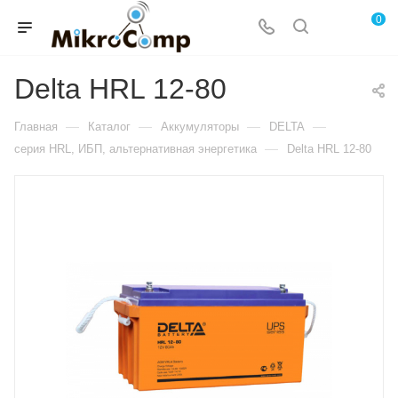
0
Delta HRL 12-80
—
—
—
—
Главная
Каталог
Аккумуляторы
DELTA
—
серия HRL, ИБП, альтернативная энергетика
Delta HRL 12-80