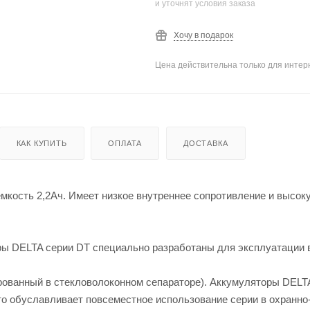
и уточнят условия заказа
Хочу в подарок
Цена действительна только для интерн
КАК КУПИТЬ
ОПЛАТА
ДОСТАВКА
емкость 2,2Ач. Имеет низкое внутреннее сопротивление и высок
ы DELTA серии DT специально разработаны для эксплуатации 
рованный в стекловолоконном сепараторе). Аккумуляторы DELT
то обуславливает повсеместное использование серии в охранн