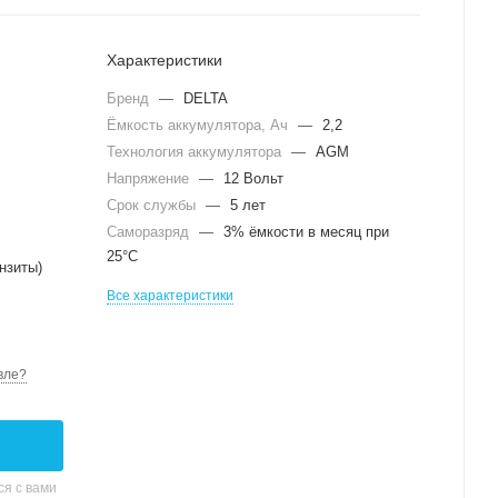
Характеристики
Бренд
—
DELTA
Ёмкость аккумулятора, Ач
—
2,2
Технология аккумулятора
—
AGM
Напряжение
—
12 Вольт
Срок службы
—
5 лет
Саморазряд
—
3% ёмкости в месяц при
25°С
нзиты)
Все характеристики
вле?
я с вами