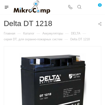
0
Delta DT 1218
—
—
—
—
Главная
Каталог
Аккумуляторы
DELTA
—
серия DT, для охранно-пожарных систем
Delta DT 1218