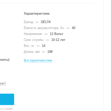
Характеристики
Бренд
—
DELTA
Ёмкость аккумулятора, Ач
—
40
Напряжение
—
12 Вольт
Срок службы
—
10-12 лет
Вес, кг
—
14
Длина, мм
—
198
нзиты)
Все характеристики
вле?
я с вами