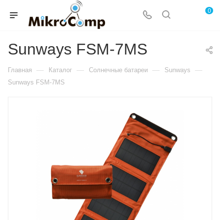
0
Sunways FSM-7MS
—
—
—
—
Главная
Каталог
Солнечные батареи
Sunways
Sunways FSM-7MS