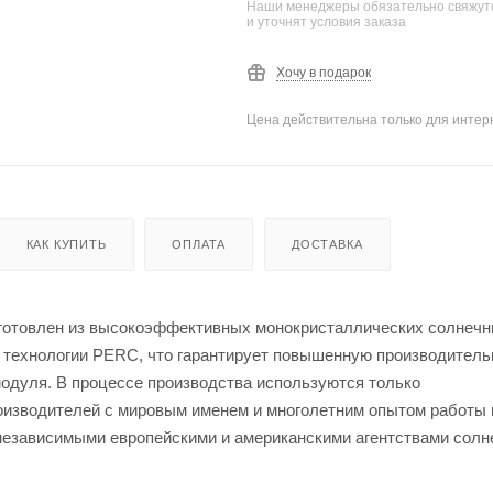
Наши менеджеры обязательно свяжутс
и уточнят условия заказа
Хочу в подарок
Цена действительна только для интерн
КАК КУПИТЬ
ОПЛАТА
ДОСТАВКА
отовлен из высокоэффективных монокристаллических солнеч
й технологии PERC, что гарантирует повышенную производитель
одуля. В процессе производства используются только
изводителей с мировым именем и многолетним опытом работы 
независимыми европейскими и американскими агентствами солн