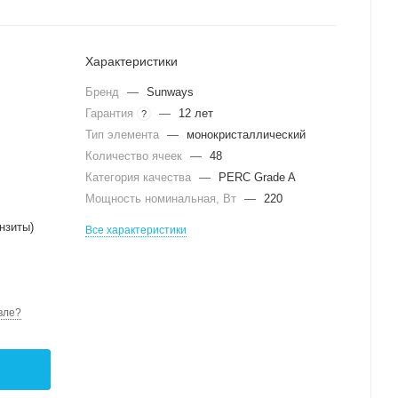
Характеристики
Бренд
—
Sunways
Гарантия
—
12 лет
?
Тип элемента
—
монокристаллический
Количество ячеек
—
48
Категория качества
—
PERC Grade A
Мощность номинальная, Вт
—
220
нзиты)
Все характеристики
вле?