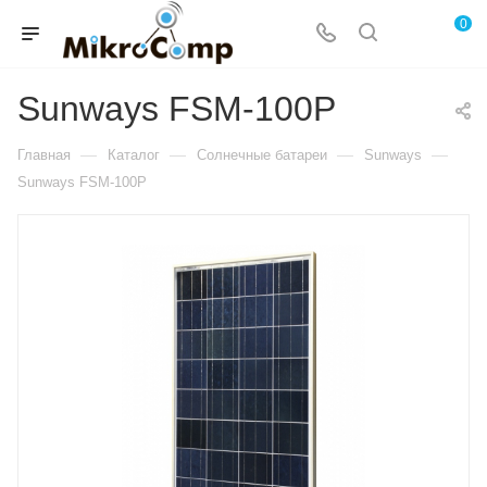
0
Sunways FSM-100P
—
—
—
—
Главная
Каталог
Солнечные батареи
Sunways
Sunways FSM-100P