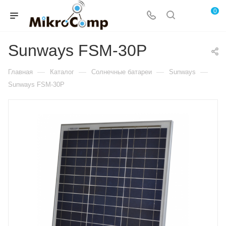
0
Sunways FSM-30P
—
—
—
—
Главная
Каталог
Солнечные батареи
Sunways
Sunways FSM-30P