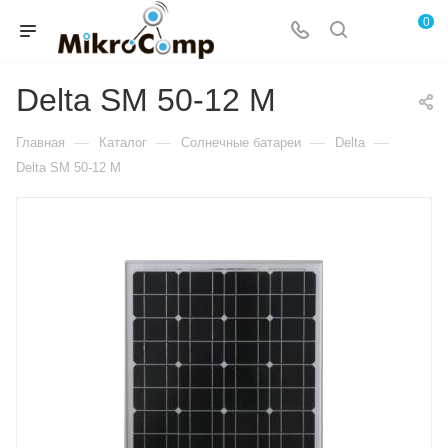
0
Delta SM 50-12 M
—
—
—
—
Главная
Каталог
Солнечные батареи
Delta
Delta SM 50-12 M