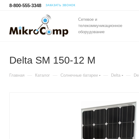
8-800-555-3348
ЗАКАЗАТЬ ЗВОНОК
Сетевое и
телекоммуникационное
оборудование
Delta SM 150-12 M
—
—
—
—
Главная
Каталог
Солнечные батареи
Delta
De