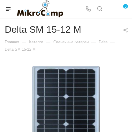
0
Delta SM 15-12 M
—
—
—
—
Главная
Каталог
Солнечные батареи
Delta
Delta SM 15-12 M