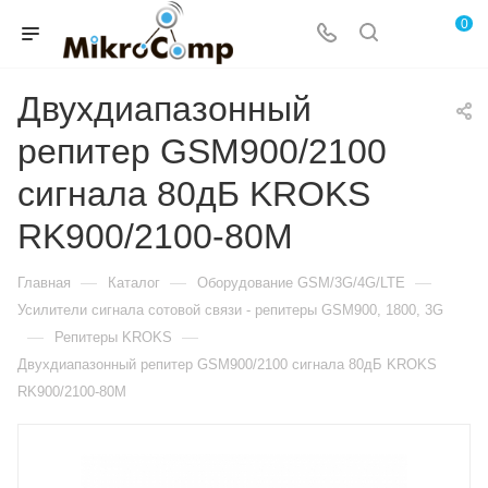
0
Двухдиапазонный
репитер GSM900/2100
сигнала 80дБ KROKS
RK900/2100-80M
—
—
—
Главная
Каталог
Оборудование GSM/3G/4G/LTE
Усилители сигнала сотовой связи - репитеры GSM900, 1800, 3G
—
—
Репитеры KROKS
Двухдиапазонный репитер GSM900/2100 сигнала 80дБ KROKS
RK900/2100-80M