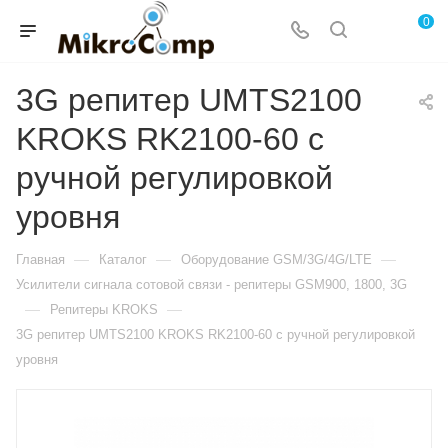
0
3G репитер UMTS2100
KROKS RK2100-60 с
ручной регулировкой
уровня
—
—
—
Главная
Каталог
Оборудование GSM/3G/4G/LTE
Усилители сигнала сотовой связи - репитеры GSM900, 1800, 3G
—
—
Репитеры KROKS
3G репитер UMTS2100 KROKS RK2100-60 с ручной регулировкой
уровня