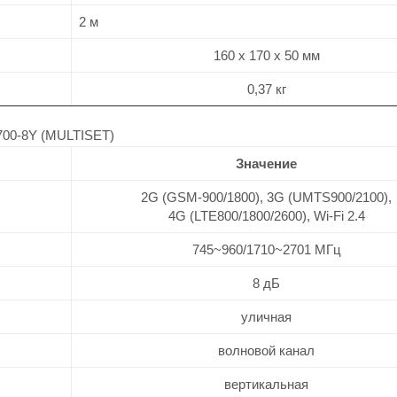
2 м
160 х 170 х 50 мм
0,37 кг
0-8Y (MULTISET)
Значение
2G (GSM-900/1800), 3G (UMTS900/2100),
4G (LTE800/1800/2600), Wi-Fi 2.4
745~960/1710~2701 МГц
8 дБ
уличная
волновой канал
вертикальная