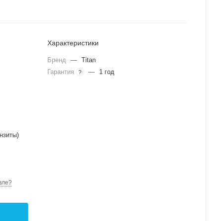
Характеристики
Бренд
—
Titan
Гарантия
—
1 год
?
нзиты)
вле?