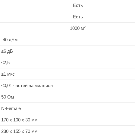
Есть
Есть
2
1000 м
-40 дБм
≤6 дБ
≤2,5
≤1 мкс
≤0,01 частей на миллион
50 Ом
N-Female
170 х 100 х 30 мм
230 х 155 х 70 мм