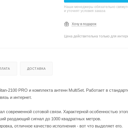
Наши менеджеры обязательно свяжутс
и уточнят условия заказа
Хочу в подарок
Цена действительна только для интерн
ПЛАТА
ДОСТАВКА
itan-2100 PRO и комплекта антенн MultiSet. Работает в стандарт
язь и интернет.
иал современной сотовой связи. Характерной особенностью этог
ший раздающий сигнал до 1000 квадратных метров.
ровка, отличное качество исполнения - вот что выделяет его.