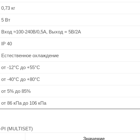
0,73 кг
5 Вт
Вход ≈100-240В/0,5А, Выход = 5В/2А
IP 40
Естественное охлаждение
от -12°C до +55°C
от -40°C до +80°C
от 5% до 85%
от 86 кПа до 106 кПа
I (MULTISET)
Значение