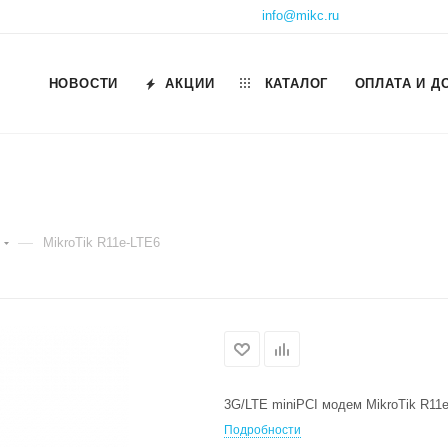
info@mikc.ru
НОВОСТИ
АКЦИИ
КАТАЛОГ
ОПЛАТА И Д
—
MikroTik R11e-LTE6
3G/LTE miniPCI модем MikroTik R11
Подробности