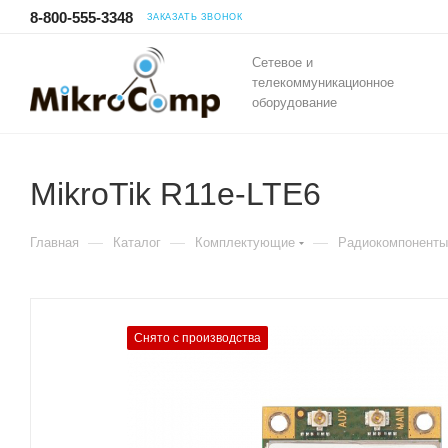
8-800-555-3348
ЗАКАЗАТЬ ЗВОНОК
Сетевое и
телекоммуникационное
оборудование
MikroTik R11e-LTE6
—
—
—
Главная
Каталог
Комплектующие
Радиокомпоненты
Снято с производства