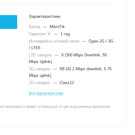
Характеристики
Бренд
—
MikroTik
Гарантия
—
1 год
?
Интерфейсы сотовой связи
—
Один 2G / 3G
/ LTE6
LTE category
—
6 (300 Mbps Downlink, 50
Mbps Uplink)
3G category
—
R8 (42.2 Mbps downlink, 5.76
Mbps uplink)
2G category
—
Class12
Все характеристики
ет-магазина и может отличаться от цен в розничных магазинах