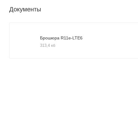
Документы
Брошюра R11e-LTE6
313,4 кб