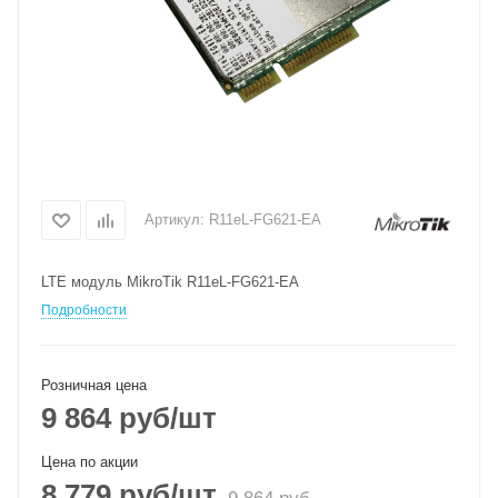
Артикул:
R11eL-FG621-EA
LTE модуль MikroTik R11eL-FG621-EA
Подробности
Розничная цена
9 864
руб
/шт
Цена по акции
8 779
руб
/шт