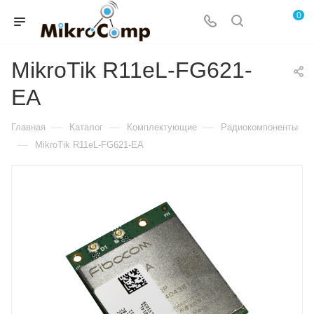
0
MikroTik R11eL-FG621-
EA
—
—
—
Главная
Каталог
Комплектующие
Радиокомпоненты
—
MikroTik R11eL-FG621-EA