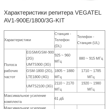
Характеристики репитера VEGATEL
AV1-900E/1800/3G-KIT
Станция -
Телефон -
Характеристики
Телефон
Станция (UL)
(DL)
EGSM/GSM-900
925 ~ 960
(2G)
880 ~ 915 МГц
МГц
UMTS900 (3G)
Полоса
рабочих
GSM-1800 (2G),
1805 ~ 1880
1710 ~ 1785
частот
LTE1800 (4G)
MГц
MГц
2110 ~ 2170
1920 ~ 1980
UMTS2100 (3G)
МГц
МГц
Максимальное усиление
61 дБ
комплекта
Максимальное усиление