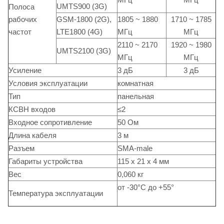
UMTS900 (3G)
Полоса
рабочих
GSM-1800 (2G),
1805 ~ 1880
1710 ~ 1785
частот
LTE1800 (4G)
МГц
МГц
2110 ~ 2170
1920 ~ 1980
UMTS2100 (3G)
МГц
МГц
Усиление
3 дБ
3 дБ
Условия эксплуатации
комнатная
Тип
панельная
КСВН входов
≤2
Входное сопротивление
50 Ом
Длина кабеля
3 м
Разъем
SMA-male
Габариты устройства
115 x 21 x 4 мм
Вес
0,060 кг
от -30°C до +55°
Температура эксплуатации