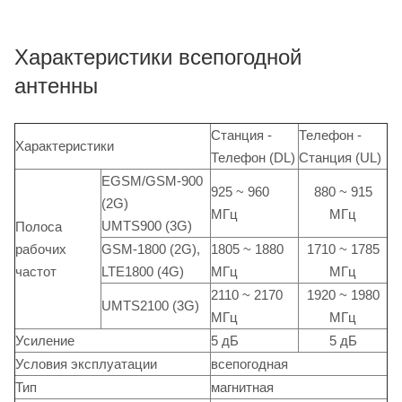
Характеристики всепогодной
антенны
Станция -
Телефон -
Характеристики
Телефон (DL)
Станция (UL)
EGSM/GSM-900
925 ~ 960
880 ~ 915
(2G)
МГц
МГц
UMTS900 (3G)
Полоса
рабочих
GSM-1800 (2G),
1805 ~ 1880
1710 ~ 1785
частот
LTE1800 (4G)
МГц
МГц
2110 ~ 2170
1920 ~ 1980
UMTS2100 (3G)
МГц
МГц
Усиление
5 дБ
5 дБ
Условия эксплуатации
всепогодная
Тип
магнитная