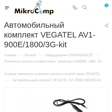
0
Автомобильный
комплект VEGATEL AV1-
900E/1800/3G-kit
—
—
—
Главная
Каталог
Оборудование GSM/3G/4G/LTE
Усилители сигнала сотовой связи - репитеры GSM900, 1800, 3G
—
Готовые комплекты усиления сигнала сотовой связи VEGATEL
—
Автомобильный комплект VEGATEL AV1-900E/1800/3G-kit