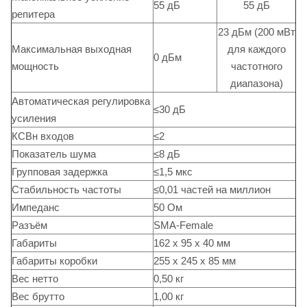
55 дБ
55 дБ
репитера
23 дБм (200 мВт
Максимальная выходная
для каждого
0 дБм
мощность
частотного
диапазона)
Автоматическая регулировка
≤30 дБ
усиления
КСВн входов
≤2
Показатель шума
≤8 дБ
Групповая задержка
≤1,5 мкс
Стабильность частоты
≤0,01 частей на миллион
Импеданс
50 Ом
Разъём
SMA-Female
Габариты
162 x 95 x 40 мм
Габариты коробки
255 x 245 x 85 мм
Вес нетто
0,50 кг
Вес брутто
1,00 кг