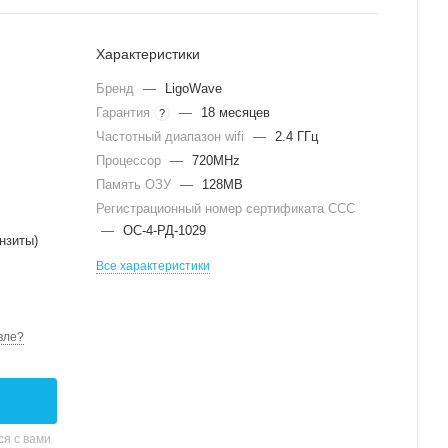
Характеристики
Бренд
—
LigoWave
Гарантия
—
18 месяцев
?
Частотный диапазон wifi
—
2.4 ГГц
Процессор
—
720MHz
Память ОЗУ
—
128MB
Регистрационный номер сертификата ССС
—
ОС-4-РД-1029
нзиты)
Все характеристики
вле?
я с вами