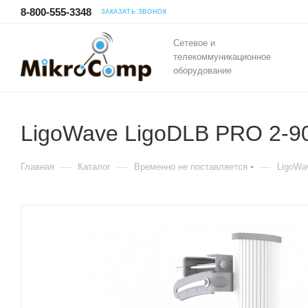
8-800-555-3348
ЗАКАЗАТЬ ЗВОНОК
Сетевое и
телекоммуникационное
оборудование
LigoWave LigoDLB PRO 2-9
—
—
—
Главная
Каталог
Временно не поставляется
LigoWa