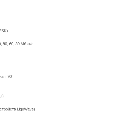
PSK)
, 90, 60, 30 Мбит/с
ая, 90°
ы)
стройств LigoWave)