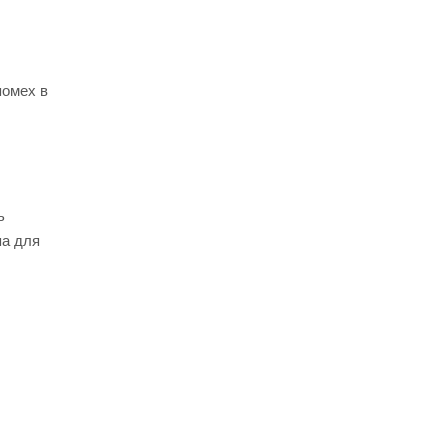
помех в
ь
па для