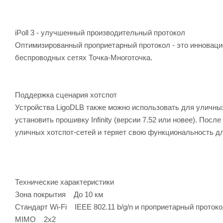
iPoll 3 - улучшенный производительный протокол
Оптимизированный проприетарный протокол - это инноваци
беспроводных сетях Точка-Многоточка.
Поддержка сценария хотспот
Устройства LigoDLB также можно использовать для уличных
установить прошивку Infinity (версии 7.52 или новее). Пос
уличных хотспот-сетей и теряет свою функциональность дл
Технические характеристики
Зона покрытия До 10 км
Стандарт Wi-Fi IEEE 802.11 b/g/n и проприетарный протокол 
MIMO 2x2