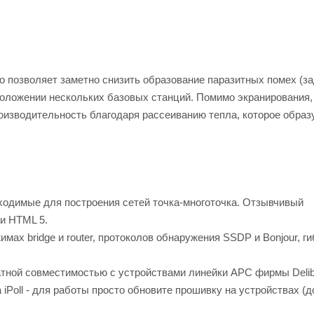
 позволяет заметно снизить образование паразитных помех (з
оложении нескольких базовых станций. Помимо экранирования,
роизводительность благодаря рассеиванию тепла, которое образ
ходимые для построения сетей точка-многоточка. Отзывчивый
и HTML 5.
мах bridge и router, протоколов обнаружения SSDP и Bonjour, г
тной совместимостью с устройствами линейки APC фирмы Delibe
iPoll - для работы просто обновите прошивку на устройствах (д