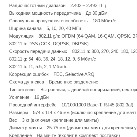
Радиочастотный диапазон 2.402 – 2.492 ГГц
Выходная мощность передатчика До 30 дБм
Совокупная пропускная способность 180 Мбит/с
Ширина канала 5, 10, 20, 40 МГц
Модуляция 802.11 g/n: OFDM (64-QAM, 16-QAM, QPSK, B
802.11 b: DSS (CCK, DQPSK, DBPSK)
Скорость передачи данных 802.11 n: 300, 270, 240, 180, 120
802.11 g: 54, 48, 36, 24, 18, 12, 9, 6 Мбит/с
802.11 b: 11, 5.5, 2, 1 Мбит/с
Коррекция ошибок FEC, Selective ARQ
Схема дуплекса Временное разделение
Тип антенны Встроенная, с двойной поляризацией, секторн
Усиление 16 дБи
Проводной интерфейс 10/100/1000 Base-T, RJ45 (802.3af)
Размеры 574 х 114 х 46 мм (исключая крепление для мачт
Вес 3 кг (включая крепление для мачты)
Диаметр мачты 25-75 мм (диаметры мачт для крепления у
Крепление На мачту (входит в комплект поставки)