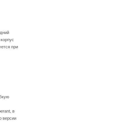
адний
 корпус
уется при
ибкую
rant, в
о версии