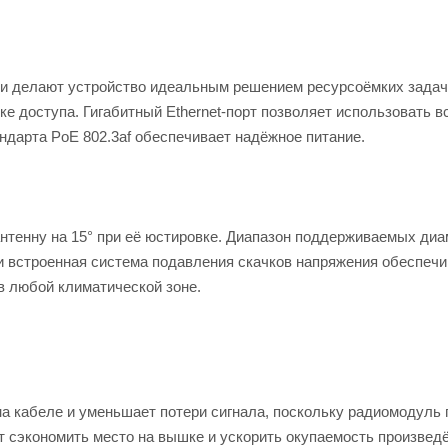
ти делают устройство идеальным решением ресурсоёмких задач
е доступа. Гигабитный Ethernet-порт позволяет использовать в
ндарта PoE 802.3af обеспечивает надёжное питание.
тенну на 15° при её юстировке. Диапазон поддерживаемых диа
7 и встроенная система подавления скачков напряжения обеспеч
в любой климатической зоне.
 на кабеле и уменьшает потери сигнала, поскольку радиомодуль
т сэкономить место на вышке и ускорить окупаемость произвед