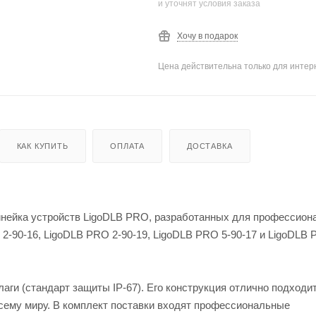
и уточнят условия заказа
Хочу в подарок
Цена действительна только для интерн
КАК КУПИТЬ
ОПЛАТА
ДОСТАВКА
инейка устройств LigoDLB PRO, разработанных для профессио
2-90-16, LigoDLB PRO 2-90-19, LigoDLB PRO 5-90-17 и LigoDLB 
аги (стандарт защиты IP-67). Его конструкция отлично подходи
всему миру. В комплект поставки входят профессиональные