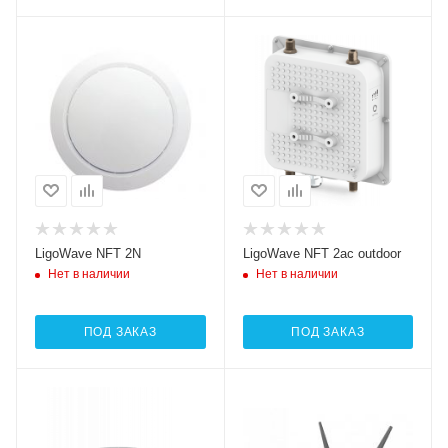
LigoWave NFT 2N
LigoWave NFT 2ac outdoor
Нет в наличии
Нет в наличии
ПОД ЗАКАЗ
ПОД ЗАКАЗ
Wi-Fi интерфейсы
2.4 ГГц 802.11b/g/n
MIMO2x2