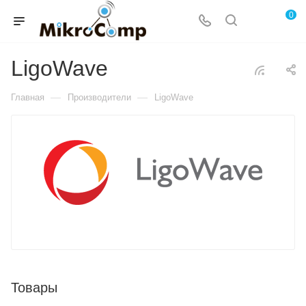
0
LigoWave
—
—
Главная
Производители
LigoWave
Товары