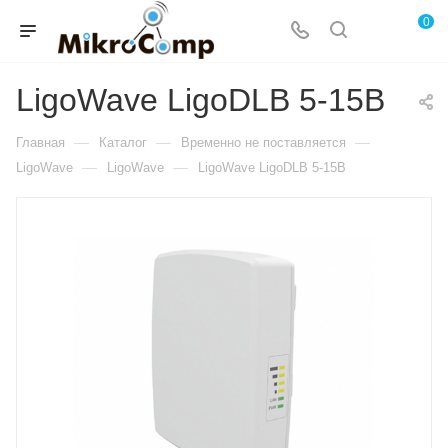
0
LigoWave LigoDLB 5-15B
—
—
—
Главная
Каталог
Временно не поставляется
—
—
LigoWave
LigoWave
LigoWave LigoDLB 5-15B