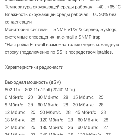
Температура окружающей среды рабочая -40.. +65 °С
Влажность окружающей среды рабочая 0.. 90% без
конденсации
Мониторинг системы SNMP v1/2c/3 сервер, Syslogs,
системные оповещения на e-mail и SNMP trap
*Настройка Firewall возможна только через командную
строку (подключение по SSH) посредством iptables.
Характеристики радиочасти
Выходная мощность (дБм)
802.11a 802.11n/iPoll (20/40 МГц)
6 Мбит/c 29 30 Мбит/c 28 15 Мбит/c 29
9 Мбит/c 29 60 Мбит/c 28 30 Мбит/c 28
12 Мбит/c 29 90 Мбит/c 28 45 Мбит/c 28
18 Мбит/c 29 120 Мбит/c 28 60 Мбит/c 28
24 Мбит/c 29 180 Мбит/c 26 90 Мбит/c 27
36 Мбит/c 27 240 Мбит/c 26 120 Мбит/c 27