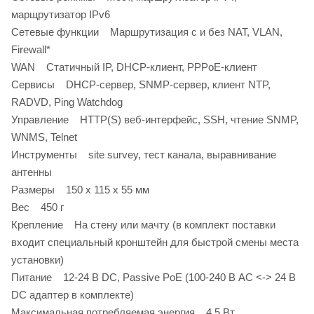
марщрутизатор IPv6
Сетевые функции Маршрутизация с и без NAT, VLAN,
Firewall*
WAN Статичный IP, DHCP-клиент, PPPoE-клиент
Сервисы DHCP-сервер, SNMP-сервер, клиент NTP,
RADVD, Ping Watchdog
Управление HTTP(S) веб-интерфейс, SSH, чтение SNMP,
WNMS, Telnet
Инструменты site survey, тест канала, выравнивание
антенны
Размеры 150 х 115 х 55 мм
Вес 450 г
Крепление На стену или мачту (в комплект поставки
входит специальный кронштейн для быстрой смены места
установки)
Питание 12-24 В DC, Passive PoE (100-240 В AC <-> 24 В
DC адаптер в комплекте)
Максимальная потребляемая энергия 4.5 Вт