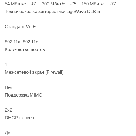
54 Мбит/c -81 300 Мбит/c -75 150 Мбит/c -77
Технические характеристики LigoWave DLB-5
Стандарт Wi-Fi
802.11a; 802.11n
Количество портов
1
Межсетевой экран (Firewall)
Нет
Поддержка MIMO
2x2
DHCP-сервер
Да