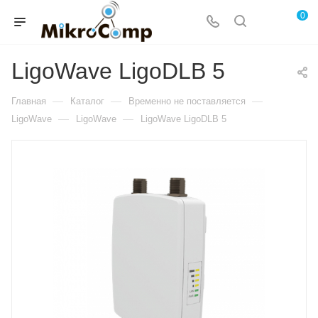
0
LigoWave LigoDLB 5
—
—
—
Главная
Каталог
Временно не поставляется
—
—
LigoWave
LigoWave
LigoWave LigoDLB 5