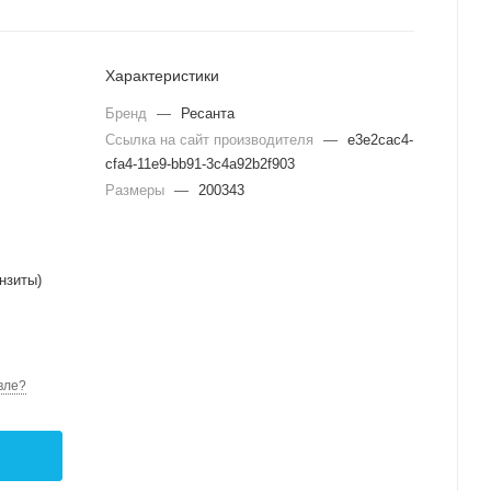
Характеристики
Бренд
—
Ресанта
Ссылка на сайт производителя
—
e3e2cac4-
cfa4-11e9-bb91-3c4a92b2f903
Размеры
—
200343
нзиты)
вле?