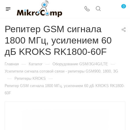
0
Репитер GSM сигнала
1800 МГц, усилением 60
дБ KROKS RK1800-60F
—
—
—
Главная
Каталог
Оборудование GSM/3G/4G/LTE
Усилители сигнала сотовой связи - репитеры GSM900, 1800, 3G
—
—
Репитеры KROKS
Репитер GSM сигнала 1800 МГц, усилением 60 дБ KROKS RK1800-
60F