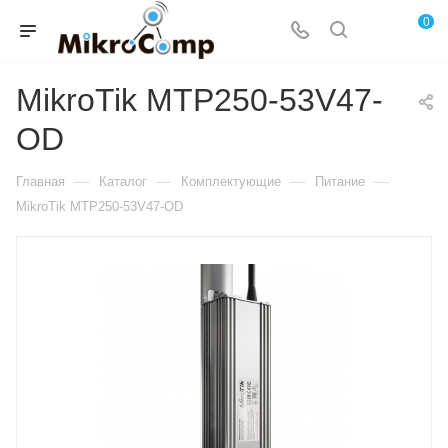
0
MikroTik MTP250-53V47-
OD
—
—
—
—
Главная
Каталог
Комплектующие
Питание
MikroTik MTP250-53V47-OD