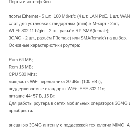
Порты и интерфейсы:
порты Ethernet - 5 шт., 100 Мбит/с (4 шт. LAN PoE, 1 шт. WAN
слот для установки стандартных (mini) SIM-карт - 2шт;
WI-FI: 802.11 b/g/n – 2шт., разъём RP-SMA(female);
3G/4G - 2 шт., разъём F(female) или SMA(female) на выбор.
Основные характеристики роутера:
Ram 64 MB;
Rom 16 MB;
CPU 580 Mhz;
мощность WiFi передатчика 20 dBm (100 мВт);
поддерживаемые стандарты WiFi: IEEE 802.11n;
питание 44~57 В, 15 Вт.
Для работы роутера в сетях мобильных операторов 3G/4G
приобрести:
внешнюю 3G/4G антенну с поддержкой технологии MIMO. 