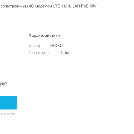
 со встроенным 4G модемом LTE cat.4, LAN PoE 48V
Характеристики
Бренд
—
КРОКС
Гарантия
—
1 год
?
вле?
я с вами