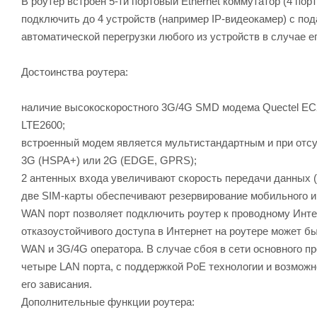
В роутер встроен 5-ти портовый Ethernet коммутатор (4 пор
подключить до 4 устройств (например IP-видеокамер) с по
автоматической перегрузки любого из устройств в случае ег
Достоинства роутера:
наличие высокоскоростного 3G/4G SMD модема Quectel EC
LTE2600;
встроенный модем является мультистандартным и при отсу
3G (HSPA+) или 2G (EDGE, GPRS);
2 антенных входа увеличивают скорость передачи данных 
две SIM-карты обеспечивают резервирование мобильного и
WAN порт позволяет подключить роутер к проводному Инте
отказоустойчивого доступа в Интернет на роутере может б
WAN и 3G/4G оператора. В случае сбоя в сети основного п
четыре LAN порта, с поддержкой PoE технологии и возможн
его зависания.
Дополнительные функции роутера: