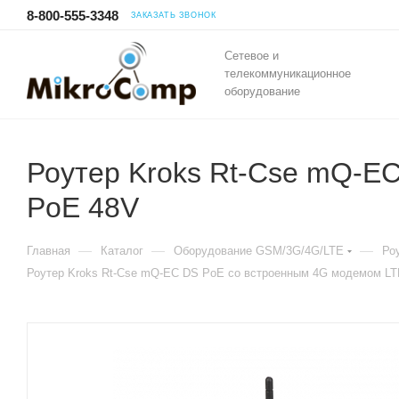
8-800-555-3348
ЗАКАЗАТЬ ЗВОНОК
Сетевое и
телекоммуникационное
оборудование
Роутер Kroks Rt-Cse mQ-EC
PoE 48V
—
—
—
Главная
Каталог
Оборудование GSM/3G/4G/LTE
Ро
Роутер Kroks Rt-Cse mQ-EC DS PoE со встроенным 4G модемом LTE