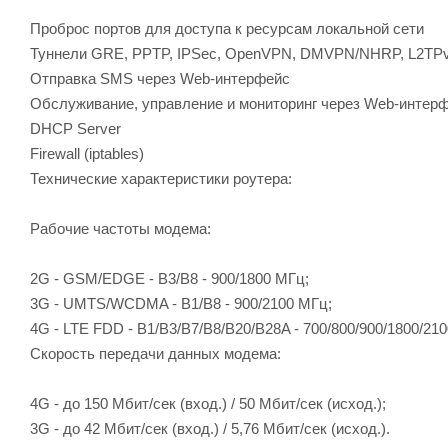
Проброс портов для доступа к ресурсам локальной сети
Туннели GRE, PPTP, IPSec, OpenVPN, DMVPN/NHRP, L2TPv
Отправка SMS через Web-интерфейс
Обслуживание, управление и мониторинг через Web-интер
DHСP Server
Firewall (iptables)
Технические характеристики роутера:
Рабочие частоты модема:
2G - GSM/EDGE - В3/В8 - 900/1800 МГц;
3G - UMTS/WCDMA - B1/B8 - 900/2100 МГц;
4G - LTE FDD - B1/B3/B7/B8/B20/B28A - 700/800/900/1800/21
Скорость передачи данных модема:
4G - до 150 Мбит/сек (вход.) / 50 Мбит/сек (исход.);
3G - до 42 Мбит/сек (вход.) / 5,76 Мбит/сек (исход.).