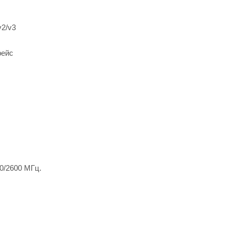
2/v3
фейс
00/2600 МГц.