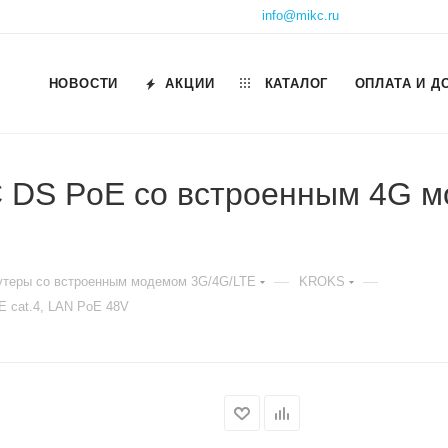
info@mikc.ru
НОВОСТИ
АКЦИИ
КАТАЛОГ
ОПЛАТА И Д
 DS PoE со встроенным 4G м
—
—
утеры со встроенным модемом 3G/4G/LTE
KROKS
 cat.4, LAN PoE 48V