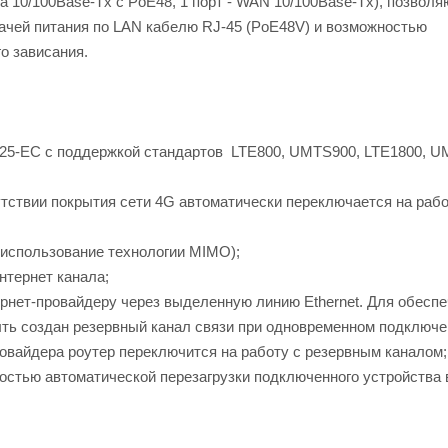
та 10/100Base-Tx с PoE48, 1 порт - WAN 10/100Base-Tx), позвол
дачей питания по LAN кабелю RJ-45 (PoE48V) и возможностью
о зависания.
25-EC с поддержкой стандартов LTE800, UMTS900, LTE1800, U
тствии покрытия сети 4G автоматически переключается на рабо
(использование технологии MIMO);
нтернет канала;
рнет-провайдеру через выделенную линию Ethernet. Для обесп
ыть создан резервный канал связи при одновременном подключе
ровайдера роутер переключится на работу с резервным каналом;
остью автоматической перезагрузки подключенного устройства 