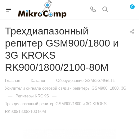
0
Трехдиапазонный
репитер GSM900/1800 и
3G KROKS
RK900/1800/2100-80M
—
—
—
Главная
Каталог
Оборудование GSM/3G/4G/LTE
Усилители сигнала сотовой связи - репитеры GSM900, 1800, 3G
—
—
Репитеры KROKS
Трехдиапазонный репитер GSM900/1800 и 3G KROKS
RK900/1800/2100-80M