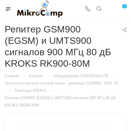
0
Репитер GSM900
(EGSM) и UMTS900
сигналов 900 МГц 80 дБ
KROKS RK900-80M
—
—
—
Главная
Каталог
Оборудование GSM/3G/4G/LTE
Усилители сигнала сотовой связи - репитеры GSM900, 1800, 3G
—
—
Репитеры KROKS
Репитер GSM900 (EGSM) и UMTS900 сигналов 900 МГц 80 дБ
KROKS RK900-80M