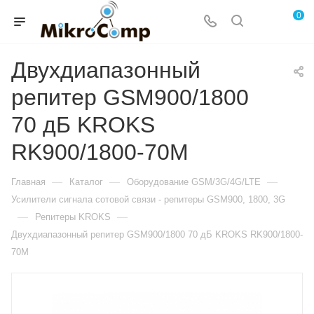
0
Двухдиапазонный
репитер GSM900/1800
70 дБ KROKS
RK900/1800-70M
—
—
—
Главная
Каталог
Оборудование GSM/3G/4G/LTE
Усилители сигнала сотовой связи - репитеры GSM900, 1800, 3G
—
—
Репитеры KROKS
Двухдиапазонный репитер GSM900/1800 70 дБ KROKS RK900/1800-
70M