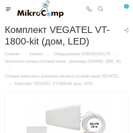
0
Комплект VEGATEL VT-
1800-kit (дом, LED)
—
—
—
Главная
Каталог
Оборудование GSM/3G/4G/LTE
Усилители сигнала сотовой связи - репитеры GSM900, 1800, 3G
—
Готовые комплекты усиления сигнала сотовой связи VEGATEL
—
Комплект VEGATEL VT-1800-kit (дом, LED)