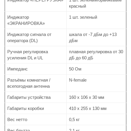
красный
Индикатор
1 шт. зеленый
«ЭКРАНИРОВКА»
Индикатор сигнала от
шкала от -7 дБм до +13
оператора (DL)
дБм
Ручная регулировка
плавная регулировка от 30
усиления DL и UL
дБ до 60 дБ
Импеданс
50 Ом
Разъёмы комнатная /
N-female
всепогодная антенна
Габариты устройства
160 х 106 х 30 мм
Габариты коробки
410 х 255 х 130 мм
Вес нетто
0,5 кг
Вес брутто
2,1 кг