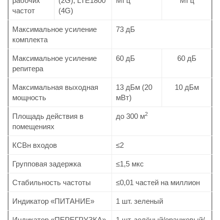
рабочих
(2G), LTE1800
МГц
МГц
частот
(4G)
Максимальное усиление
73 дБ
комплекта
Максимальное усиление
60 дБ
60 дБ
репитера
Максимальная выходная
13 дБм (20
10 дБм
мощность
мВт)
2
Площадь действия в
до 300 м
помещениях
КСВн входов
≤2
Групповая задержка
≤1,5 мкс
Стабильность частоты
≤0,01 частей на миллион
Индикатор «ПИТАНИЕ»
1 шт. зеленый
Индикатор «ПЕРЕГРУЗКА»
1 шт. зелёный/оранжевый/