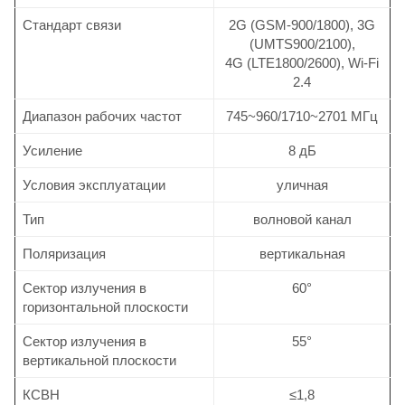
Стандарт связи
2G (GSM-900/1800), 3G
(UMTS900/2100),
4G (LTE1800/2600), Wi-Fi
2.4
Диапазон рабочих частот
745~960/1710~2701 МГц
Усиление
8 дБ
Условия эксплуатации
уличная
Тип
волновой канал
Поляризация
вертикальная
Сектор излучения в
60°
горизонтальной плоскости
Сектор излучения в
55°
вертикальной плоскости
КСВН
≤1,8