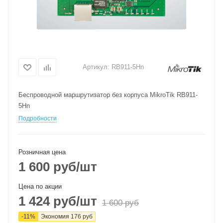
Артикул:
RB911-5Hn
Беспроводной маршрутизатор без корпуса MikroTik RB911-
5Hn
Подробности
Розничная цена
1 600
руб
/шт
Цена по акции
1 424
руб
/шт
1 600
руб
-
11
%
Экономия
176
руб