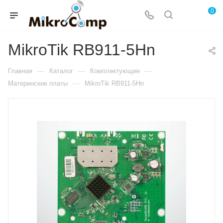
0
MikroTik RB911-5Hn
—
—
—
Главная
Каталог
Комплектующие
—
Материнские платы
MikroTik RB911-5Hn