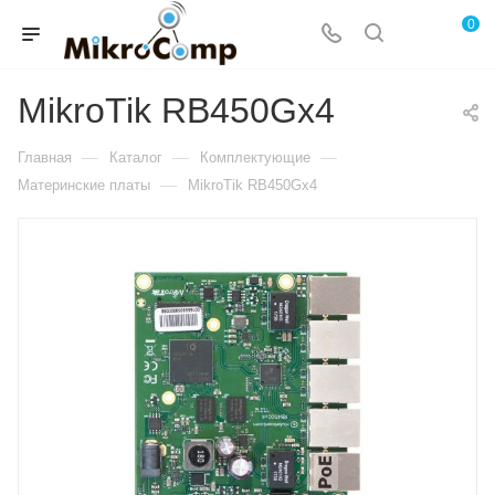
0
MikroTik RB450Gx4
—
—
—
Главная
Каталог
Комплектующие
—
Материнские платы
MikroTik RB450Gx4