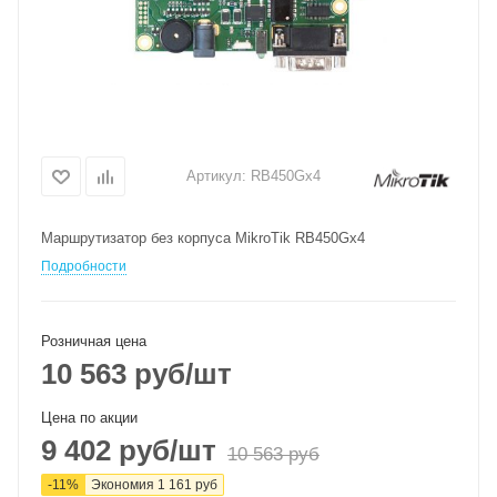
Артикул:
RB450Gx4
Маршрутизатор без корпуса MikroTik RB450Gx4
Подробности
Розничная цена
10 563
руб
/шт
Цена по акции
9 402
руб
/шт
10 563
руб
-
11
%
Экономия
1 161
руб