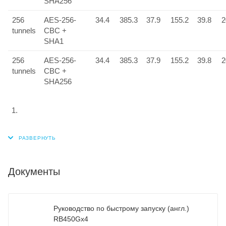
SHA256
256
AES-256-
34.4
385.3
37.9
155.2
39.8
2
tunnels
CBC +
SHA1
256
AES-256-
34.4
385.3
37.9
155.2
39.8
2
tunnels
CBC +
SHA256
Документы
Руководство по быстрому запуску (англ.)
RB450Gx4