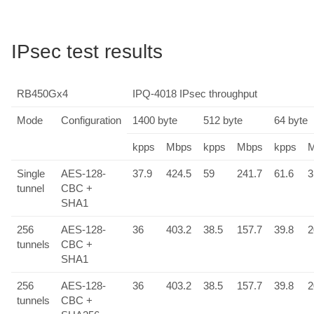
IPsec test results
RB450Gx4
IPQ-4018 IPsec throughput
Mode
Configuration
1400 byte
512 byte
64 byte
kpps
Mbps
kpps
Mbps
kpps
Single
AES-128-
37.9
424.5
59
241.7
61.6
3
tunnel
CBC +
SHA1
256
AES-128-
36
403.2
38.5
157.7
39.8
2
tunnels
CBC +
SHA1
256
AES-128-
36
403.2
38.5
157.7
39.8
2
tunnels
CBC +