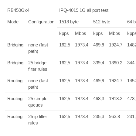
RB450Gx4
IPQ-4019 1G all port test
Mode
Configuration
1518 byte
512 byte
64 b
kpps
Mbps
kpps
Mbps
kpp
Bridging
none (fast
162,5
1973.4
469,9
1924.7
148
path)
Bridging
25 bridge
162,5
1973.4
339,4
1390.2
344
filter rules
Routing
none (fast
162,5
1973.4
469,9
1924.7
145
path)
Routing
25 simple
162,5
1973.4
468,3
1918.2
473,
queues
Routing
25 ip filter
162,5
1973.4
235,3
963.8
231,
rules