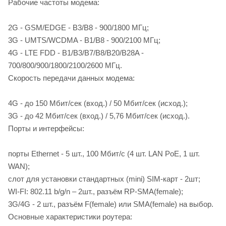
Рабочие частоты модема:
2G - GSM/EDGE - В3/В8 - 900/1800 МГц;
3G - UMTS/WCDMA - B1/B8 - 900/2100 МГц;
4G - LTE FDD - B1/B3/B7/B8/B20/B28A -
700/800/900/1800/2100/2600 МГц.
Скорость передачи данных модема:
4G - до 150 Мбит/сек (вход.) / 50 Мбит/сек (исход.);
3G - до 42 Мбит/сек (вход.) / 5,76 Мбит/сек (исход.).
Порты и интерфейсы:
порты Ethernet - 5 шт., 100 Мбит/с (4 шт. LAN PoE, 1 шт.
WAN);
слот для установки стандартных (mini) SIM-карт - 2шт;
WI-FI: 802.11 b/g/n – 2шт., разъём RP-SMA(female);
3G/4G - 2 шт., разъём F(female) или SMA(female) на выбор.
Основные характеристики роутера: