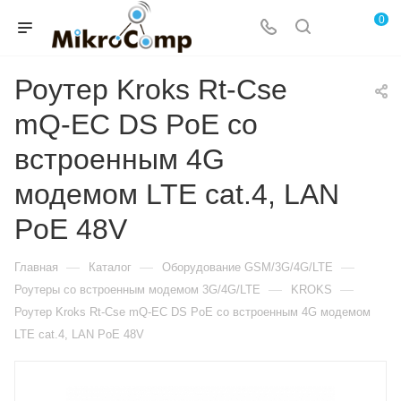
0
Роутер Kroks Rt-Cse
mQ-EC DS PoE со
встроенным 4G
модемом LTE cat.4, LAN
PoE 48V
—
—
—
Главная
Каталог
Оборудование GSM/3G/4G/LTE
—
—
Роутеры со встроенным модемом 3G/4G/LTE
KROKS
Роутер Kroks Rt-Cse mQ-EC DS PoE со встроенным 4G модемом
LTE cat.4, LAN PoE 48V