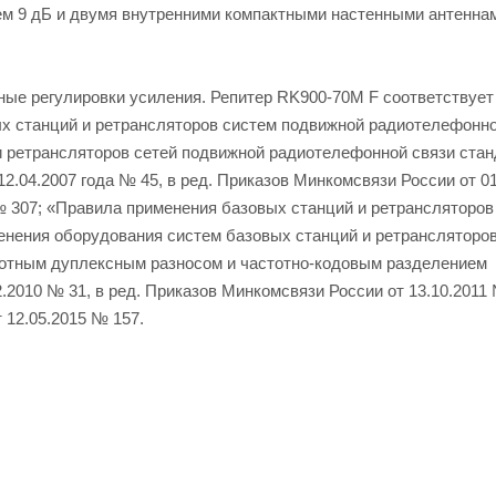
м 9 дБ и двумя внутренними компактными настенными антенна
чные регулировки усиления. Репитер RK900-70M F соответствует
х станций и ретрансляторов систем подвижной радиотелефонно
и ретрансляторов сетей подвижной радиотелефонной связи ста
.04.2007 года № 45, в ред. Приказов Минкомсвязи России от 01
4 № 307; «Правила применения базовых станций и ретрансляторов
енения оборудования систем базовых станций и ретрансляторов
отным дуплексным разносом и частотно-кодовым разделением
.2010 № 31, в ред. Приказов Минкомсвязи России от 13.10.2011 
т 12.05.2015 № 157.