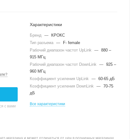
Характеристики
Бренд
—
КРОКС
Тип разъема
—
F- female
Рабочий диапазон частот UpLink
—
880 –
915 МГц
Рабочий диапазон частот DownLink
—
925 –
960 МГц
вле?
Коэффициент усиления UpLink
—
60-65 дБ
Коэффициент усиления DownLink
—
70-75
дБ
Все характеристики
я с вами
ет-магазина и может отличаться от цен в розничных магазинах