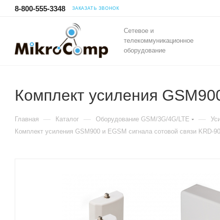
8-800-555-3348
ЗАКАЗАТЬ ЗВОНОК
Сетевое и
телекоммуникационное
оборудование
Комплект усиления GSM900
—
—
—
Главная
Каталог
Оборудование GSM/3G/4G/LTE
Ус
Комплект усиления GSM900 и EGSM сигнала сотовой связи KRD-90