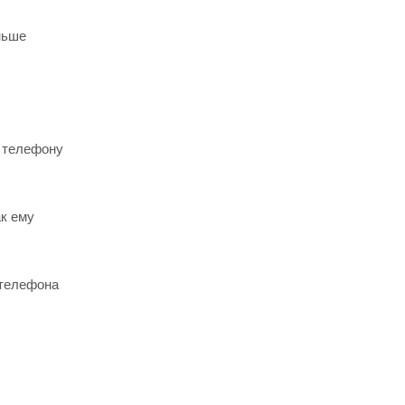
ньше
у телефону
ак ему
 телефона