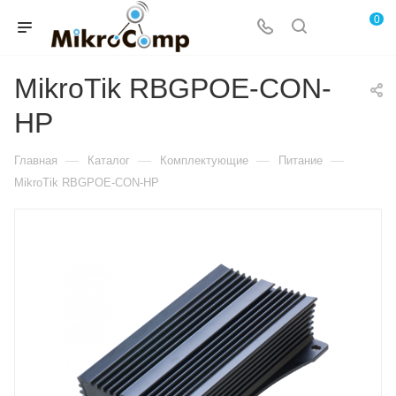
0
MikroTik RBGPOE-CON-
HP
—
—
—
—
Главная
Каталог
Комплектующие
Питание
MikroTik RBGPOE-CON-HP