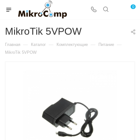
0
MikroTik 5VPOW
—
—
—
—
Главная
Каталог
Комплектующие
Питание
MikroTik 5VPOW