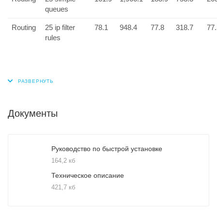
queues
Routing
25 ip filter
78.1
948.4
77.8
318.7
77.
rules
Документы
Руководство по быстрой установке
164,2 кб
Техническое описание
421,7 кб