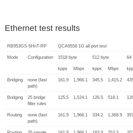
Ethernet test results
RB953GS-5HnT-RP
QCA9558 1G all port test
Mode
Configuration
1518 byte
512 byte
64 
kpps
Mbps
kpps
Mbps
kp
Bridging
none (fast
161.9
1,966.1
345.5
1,415.2
43
path)
Bridging
25 bridge
125.5
1,524.1
126.5
518.1
12
filter rules
Routing
none (fast
161.9
1,966.1
334.2
1,368.9
39
path)
Routing
25 simple
161.9
1,966.1
183.9
753.3
20