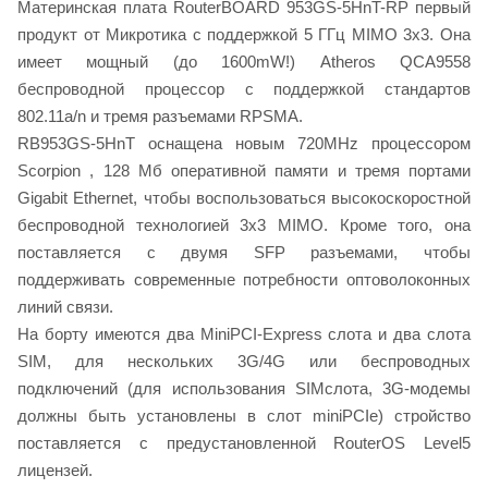
Материнская плата RouterBOARD 953GS-5HnT-RP первый
продукт от Микротика с поддержкой 5 ГГц MIMO 3x3. Она
имеет мощный (до 1600mW!) Atheros QCA9558
беспроводной процессор с поддержкой стандартов
802.11a/n и тремя разъемами RPSMA.
RB953GS-5HnT оснащена новым 720MHz процессором
Scorpion , 128 Мб оперативной памяти и тремя портами
Gigabit Ethernet, чтобы воспользоваться высокоскоростной
беспроводной технологией 3x3 MIMO. Кроме того, она
поставляется с двумя SFP разъемами, чтобы
поддерживать современные потребности оптоволоконных
линий связи.
На борту имеются два MiniPCI-Express слота и два слота
SIM, для нескольких 3G/4G или беспроводных
подключений (для использования SIMслота, 3G-модемы
должны быть установлены в слот miniPCIe) стройство
поставляется с предустановленной RouterOS Level5
лицензей.