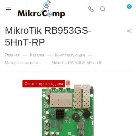
0
MikroTik RB953GS-
5HnT-RP
—
—
—
Главная
Каталог
Комплектующие
—
Материнские платы
MikroTik RB953GS-5HnT-RP
Снято с производства