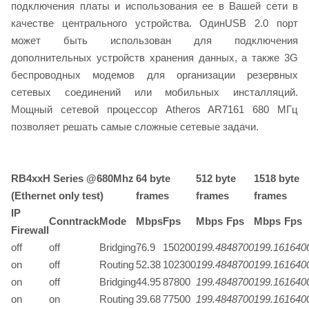
подключения платы и использования ее в Вашей сети в
качестве центрального устройства. ОдинUSB 2.0 порт
может быть использован для подключения
дополнительных устройств хранения данных, а также 3G
беспроводных модемов для организации резервных
сетевых соединений или мобильных инсталляций.
Мощный сетевой процессор Atheros AR7161 680 МГц
позволяет решать самые сложные сетевые задачи.
RB4xxH Series @680Mhz
64 byte
512 byte
1518 byte
(Ethernet only test)
frames
frames
frames
IP
Conntrack
Mode
Mbps
Fps
Mbps
Fps
Mbps
Fps
Firewall
off
off
Bridging
76.9
150200
199.48
48700
199.16
1640
on
off
Routing
52.38
102300
199.48
48700
199.16
1640
on
off
Bridging
44.95
87800
199.48
48700
199.16
1640
on
on
Routing
39.68
77500
199.48
48700
199.16
1640