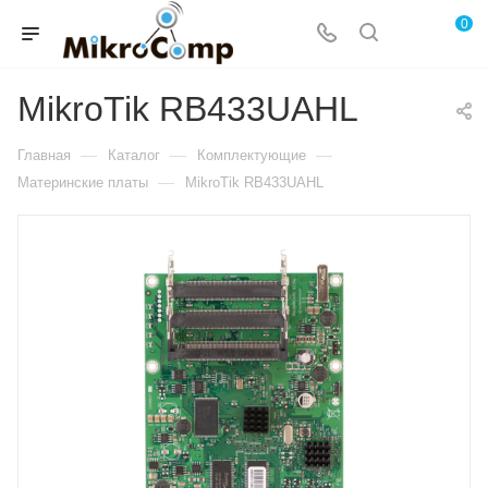
0
MikroTik RB433UAHL
—
—
—
Главная
Каталог
Комплектующие
—
Материнские платы
MikroTik RB433UAHL