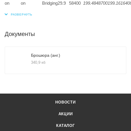
on
on
Bridging
29.9
58400
199.48
48700
199.16
1640
Документы
Брошюра (анг.)
340,9 кб
НОВОСТИ
АКЦИИ
КАТАЛОГ