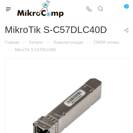
0
MikroTik S-C57DLC40D
—
—
—
Главная
Каталог
Комплектующие
CWDM оптика
—
MikroTik S-C57DLC40D