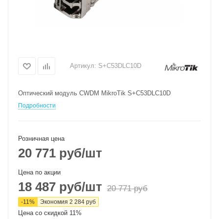
Артикул:
S+C53DLC10D
Оптический модуль CWDM MikroTik S+C53DLC10D
Подробности
Розничная цена
20 771
руб
/шт
Цена по акции
18 487
руб
/шт
20 771
руб
-
11
%
Экономия
2 284
руб
Цена со скидкой 11%