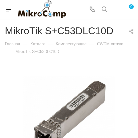
0
MikroTik S+C53DLC10D
—
—
—
Главная
Каталог
Комплектующие
CWDM оптика
—
MikroTik S+C53DLC10D