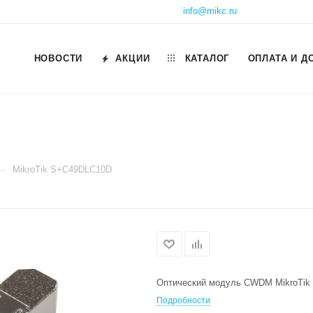
info@mikc.ru
НОВОСТИ
АКЦИИ
КАТАЛОГ
ОПЛАТА И Д
—
MikroTik S+C49DLC10D
Оптический модуль CWDM MikroTi
Подробности