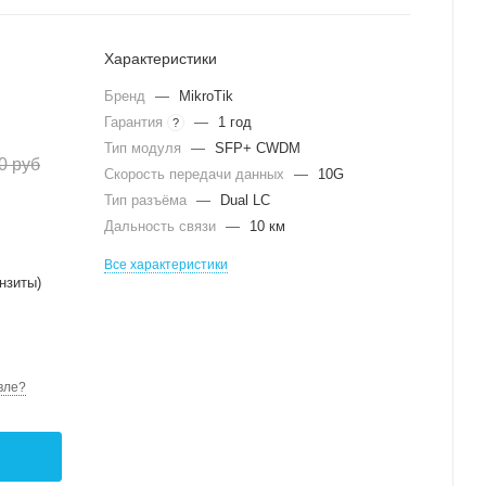
Характеристики
Бренд
—
MikroTik
Гарантия
—
1 год
?
Тип модуля
—
SFP+ CWDM
0
руб
Скорость передачи данных
—
10G
Тип разъёма
—
Dual LC
Дальность связи
—
10 км
Все характеристики
нзиты)
вле?