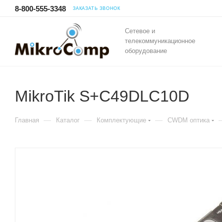
8-800-555-3348
ЗАКАЗАТЬ ЗВОНОК
Сетевое и
телекоммуникационное
оборудование
MikroTik S+C49DLC10D
—
—
—
Главная
Каталог
Комплектующие
CWDM оптика