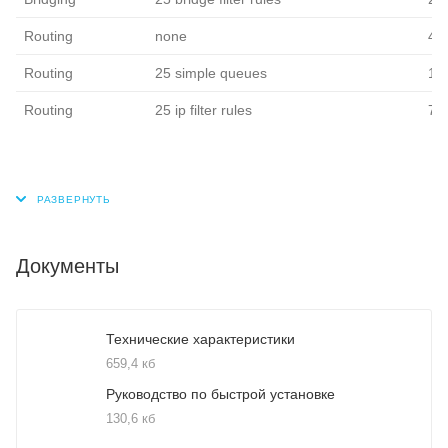
Routing
none
46
Routing
25 simple queues
14
Routing
25 ip filter rules
7.8
Документы
Технические характеристики
659,4 кб
Руководство по быстрой установке
130,6 кб