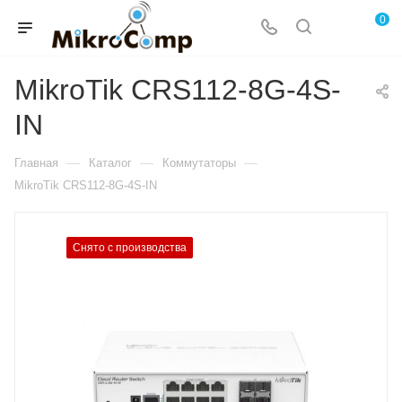
0
MikroTik CRS112-8G-4S-
IN
—
—
—
Главная
Каталог
Коммутаторы
MikroTik CRS112-8G-4S-IN
Снято с производства