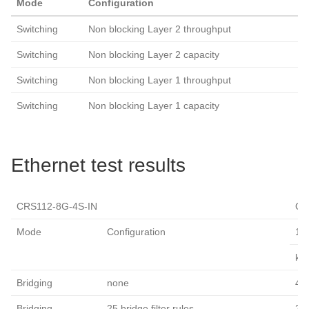
Mode
Configuration
k
Switching
Non blocking Layer 2 throughput
9
Switching
Non blocking Layer 2 capacity
9
Switching
Non blocking Layer 1 throughput
9
Switching
Non blocking Layer 1 capacity
9
Ethernet test results
CRS112-8G-4S-IN
QCA
Mode
Configuration
15
kp
Bridging
none
48
Bridging
25 bridge filter rules
26